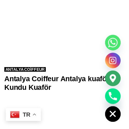
ANTALYA COIFFEUR
Antalya Coiffeur Antalya kuaför
Kundu Kuaför
chaty
Hide
TR